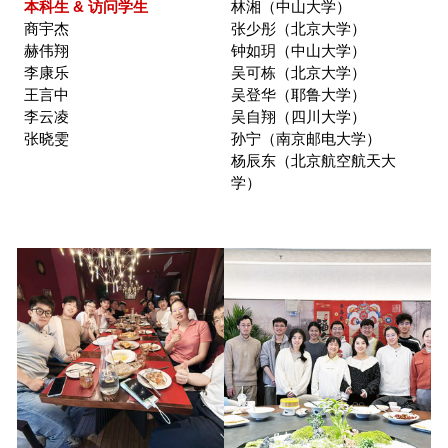
2013
本科生 & 访问学生
林湘（中山大学）
商宇杰
张少彤（北京大学）
赫伟翔
钟如玥（中山大学）
李康乐
吴可栋（北京大学）
王言中
吴登华（耶鲁大学）
李云凌
吴自翔（四川大学）
张晓雯
孙宁（南京邮电大学）
杨辰东（北京航空航天大
学
）