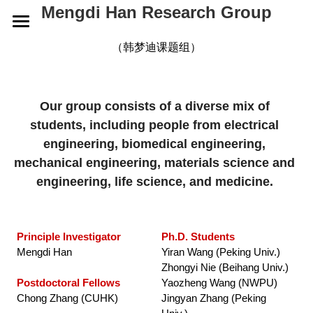
Mengdi Han Research Group
HOME
（韩梦迪课题组）
RESEARCH
Our group consists of a diverse mix of 
GROUP
OVERVIEW
students, including people from electrical 
engineering, biomedical engineering, 
ELECTRONIC SKINS
PUBLICATIONS
CURRENT
mechanical engineering, materials science and 
WEARABLE DEVICES
ALUMNI
NEWS
2026
engineering, life science, and medicine. 
SMART IMPLANTS
2025
CONTACT
2026
Principle Investigator
Ph.D. Students
2024
2025
JOIN US
Mengdi Han
Yiran Wang (Peking Univ.)
Zhongyi Nie (Beihang Univ.)
2023
2024
Postdoctoral Fellows
Yaozheng Wang (NWPU)
Chong Zhang (CUHK)
Jingyan Zhang (Peking 
2022
2023