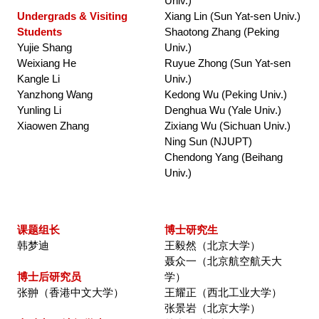
Univ.)
Undergrads & Visiting 
Xiang Lin (Sun Yat-sen Univ.)
2021
2022
Students
Shaotong 
Zhang (Peking 
Yujie Shang
Univ.)
2020
2021
Weixiang He
Ruyue Zhong (Sun Yat-sen 
Kangle Li
Univ.)
2010s
2020
Yanzhong Wang
Kedong Wu (Peking Univ.)
Yunling Li
Denghua Wu (Yale Univ.)
FULL LIST
2019
Xiaowen Zhang
Zixiang Wu (Sichuan Univ.)
Ning Sun (NJUPT)
COVERS
2018
Chendong Yang (Beihang 
Univ.)
2017
2016
课题组长
博士研究生
韩梦迪
王毅然（北京大学）
2015
聂众一（北京航空航天大
博士后研究员
学） 
2014
张翀（香港中文大学）
王耀正（西北工业大学）
张景岩（北京大学）